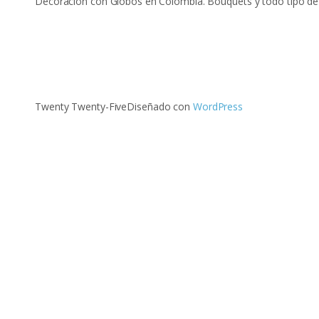
Decoración con Globos en Colombia. Bouquets y todo tipo de
Twenty Twenty-Five
Diseñado con
WordPress