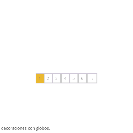
1
2
3
4
5
6
→
 decoraciones con globos.