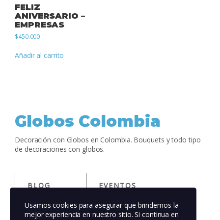
FELIZ
ANIVERSARIO –
EMPRESAS
$
450.000
Añadir al carrito
Globos Colombia
Decoración con Globos en Colombia. Bouquets y todo tipo
de decoraciones con globos.
BLOG
EVENTOS
Usamos cookies para asegurar que brindemos la
ACERCA DE
TIENDA
mejor experiencia en nuestro sitio. Si continua en