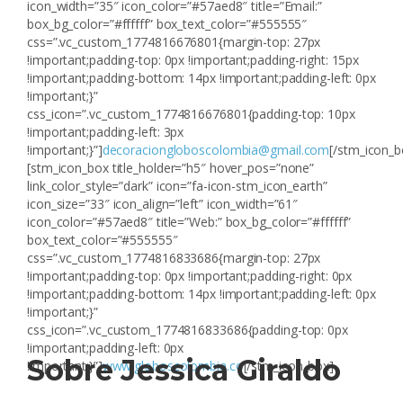
icon_width=”35″ icon_color=”#57aed8″ title=”Email:”
box_bg_color=”#ffffff” box_text_color=”#555555″
css=”.vc_custom_1774816676801{margin-top: 27px
!important;padding-top: 0px !important;padding-right: 15px
!important;padding-bottom: 14px !important;padding-left: 0px
!important;}”
css_icon=”.vc_custom_1774816676801{padding-top: 10px
!important;padding-left: 3px
!important;}”]
decoraciongloboscolombia@gmail.com
[/stm_icon_b
[stm_icon_box title_holder=”h5″ hover_pos=”none”
link_color_style=”dark” icon=”fa-icon-stm_icon_earth”
icon_size=”33″ icon_align=”left” icon_width=”61″
icon_color=”#57aed8″ title=”Web:” box_bg_color=”#ffffff”
box_text_color=”#555555″
css=”.vc_custom_1774816833686{margin-top: 27px
!important;padding-top: 0px !important;padding-right: 0px
!important;padding-bottom: 14px !important;padding-left: 0px
!important;}”
css_icon=”.vc_custom_1774816833686{padding-top: 0px
!important;padding-left: 0px
Sobre Jessica Giraldo
!important;}”]
www.globoscolombia.co
[/stm_icon_box]