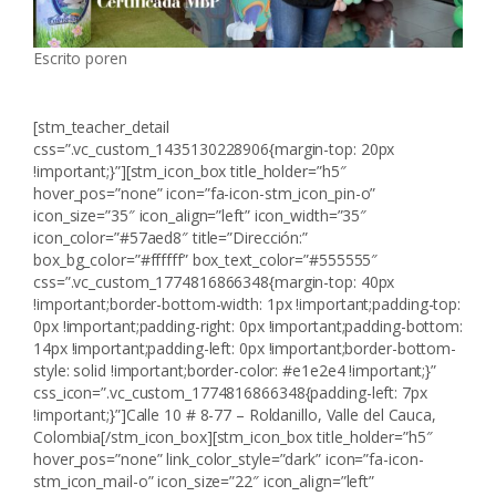
Escrito por
en
[stm_teacher_detail
css=”.vc_custom_1435130228906{margin-top: 20px
!important;}”][stm_icon_box title_holder=”h5″
hover_pos=”none” icon=”fa-icon-stm_icon_pin-o”
icon_size=”35″ icon_align=”left” icon_width=”35″
icon_color=”#57aed8″ title=”Dirección:”
box_bg_color=”#ffffff” box_text_color=”#555555″
css=”.vc_custom_1774816866348{margin-top: 40px
!important;border-bottom-width: 1px !important;padding-top:
0px !important;padding-right: 0px !important;padding-bottom:
14px !important;padding-left: 0px !important;border-bottom-
style: solid !important;border-color: #e1e2e4 !important;}”
css_icon=”.vc_custom_1774816866348{padding-left: 7px
!important;}”]Calle 10 # 8-77 – Roldanillo, Valle del Cauca,
Colombia[/stm_icon_box][stm_icon_box title_holder=”h5″
hover_pos=”none” link_color_style=”dark” icon=”fa-icon-
stm_icon_mail-o” icon_size=”22″ icon_align=”left”