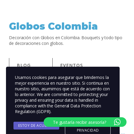
Globos Colombia
Decoración con Globos en Colombia. Bouquets y todo tipo
de decoraciones con globos.
BLOG
EVENTOS
Usamos cookies para asegurar que brindemos la
ACERCA DE
TIENDA
mejor experiencia en nuestro sitio. Si continua en
nuestro sitio, asumimos que está de acuerdo con
lo anterior. We are committed to protecting your
FAQS
PATRONES
privacy and ensuring your data is handled in
compliance with the
General Data Protection
AUTORES
TEMAS
Regulation (GDPR)
.
Te gustaría recibir asesoría?
ESTOY DE ACUERDO
POLITICA DE
PRIVACIDAD