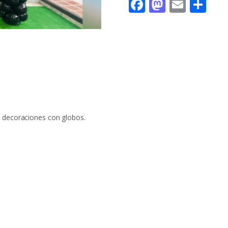
Facebook
Mastod
Email
Co
ARCO
DE
MINNIE
Y
MICKEY
MOUSE
cantidad
 decoraciones con globos.