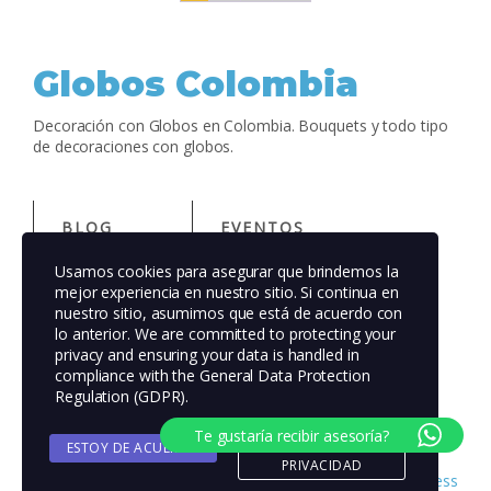
Globos Colombia
Decoración con Globos en Colombia. Bouquets y todo tipo
de decoraciones con globos.
BLOG
EVENTOS
Usamos cookies para asegurar que brindemos la
ACERCA DE
TIENDA
mejor experiencia en nuestro sitio. Si continua en
nuestro sitio, asumimos que está de acuerdo con
lo anterior. We are committed to protecting your
FAQS
PATRONES
privacy and ensuring your data is handled in
compliance with the
General Data Protection
AUTORES
TEMAS
Regulation (GDPR)
.
Te gustaría recibir asesoría?
ESTOY DE ACUERDO
POLITICA DE
PRIVACIDAD
Twenty Twenty-Five
Diseñado con
WordPress