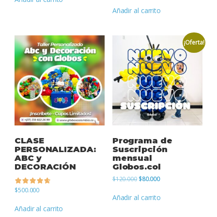
de 5
original
actual
Añadir al carrito
era:
es:
$450.
$350.
¡Oferta!
CLASE
Programa de
PERSONALIZADA:
Suscripción
ABC y
mensual
DECORACIÓN
Globos.col
El
El
$
120.000
$
80.000
precio
precio
$
500.000
original
actual
Añadir al carrito
de 5
era:
es:
Añadir al carrito
$120.000.
$80.000.