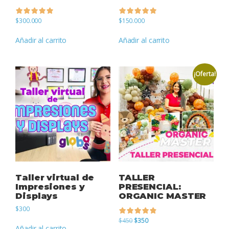
$
300.000
$
150.000
de 5
de 5
Añadir al carrito
Añadir al carrito
¡Oferta!
Taller virtual de
TALLER
Impresiones y
PRESENCIAL:
Displays
ORGANIC MASTER
$
300
El
El
$
450
$
350
Añadir al carrito
precio
precio