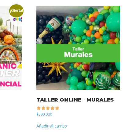
¡Oferta!
TALLER ONLINE – MURALES
$
500.000
de 5
Añadir al carrito