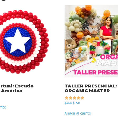
irtual: Escudo
TALLER PRESENCIAL:
 América
ORGANIC MASTER
El
El
$
450
$
350
rrito
precio
precio
de 5
original
actual
Añadir al carrito
era:
es: