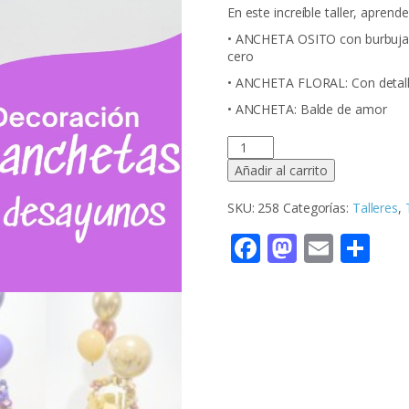
En este increíble taller, apren
• ANCHETA OSITO con burbuja p
cero
• ANCHETA FLORAL: Con detalle
• ANCHETA: Balde de amor
Taller
Virtual:
Añadir al carrito
Decoración
de
SKU:
258
Categorías:
Talleres
,
Anchetas
y
Facebook
Mastod
Email
Co
Desayunos
cantidad