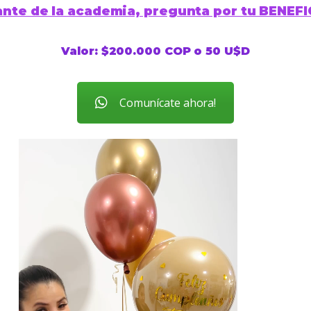
ante de la academia, pregunta por tu BENEF
Valor: $200.000 COP o 50 U$D
Comunícate ahora!