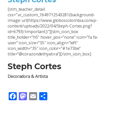
[stm_teacher_detail
css=”.vc_custom_1649712543281{background-
image: url(https://www.globoscolombia.co/wp-
content/uploads/2022/04/Steph-Cortes.png?
id=6793) !important;}”][stm_icon_box
title_holder=”h5″ hover_pos=”none” icon=”fa fa-
user” icon_size=”35″ icon_align=”left”
icon_width=”35″ icon_color=”#1e73be”
title=”@corazondethyatira”][/stm_icon_box]
Steph Cortes
Decoradora & Artista
Facebook
Mastodon
Email
Compartir