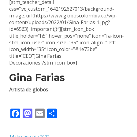
[stm_teacher_detail
css=”.vc_custom_1642192627013{background-
image: url(https://www.globoscolombia.co/wp-
content/uploads/2022/01/Gina-Farias-1.jpg?
id=6563) !important;}”][stm_icon_box
title_holder=”h5″ hover_pos=”none” icon=”fa-icon-
stm_icon_user” icon_size=”35″ icon_align=”left”
icon_width=”35″ icon_color=”#1e73be”
title=”CEO”]Gina Farias
Decoraciones[/stm_icon_box]
Gina Farias
Artista de globos
Facebook
Mastodon
Email
Compartir
14 de enero de 2022