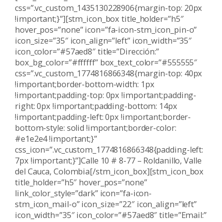
css=”.vc_custom_1435130228906{margin-top: 20px
!important;}”][stm_icon_box title_holder=”h5″
hover_pos=”none” icon=”fa-icon-stm_icon_pin-o”
icon_size=”35″ icon_align=”left” icon_width=”35″
icon_color=”#57aed8″ title=”Dirección:”
box_bg_color=”#ffffff” box_text_color=”#555555″
css=”.vc_custom_1774816866348{margin-top: 40px
!important;border-bottom-width: 1px
!important;padding-top: 0px !important;padding-
right: 0px !important;padding-bottom: 14px
!important;padding-left: 0px !important;border-
bottom-style: solid !important;border-color:
#e1e2e4 !important;}”
css_icon=”.vc_custom_1774816866348{padding-left:
7px !important;}”]Calle 10 # 8-77 – Roldanillo, Valle
del Cauca, Colombia[/stm_icon_box][stm_icon_box
title_holder=”h5″ hover_pos=”none”
link_color_style=”dark” icon=”fa-icon-
stm_icon_mail-o” icon_size=”22″ icon_align=”left”
icon_width=”35″ icon_color=”#57aed8″ title=”Email:”