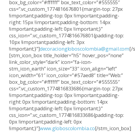
box_bg_color=”#ffffff” box_text_color=”#555555″
css=”.vc_custom_1774816676801{margin-top: 27px
!important;padding-top: 0px !important;padding-
right: 15px !important;padding-bottom: 14px
!important;padding-left: 0px !important;}”
css_icon=”.vc_custom_1774816676801{padding-top:
10px !important;padding-left: 3px
!important;}”]
decoraciongloboscolombia@gmail.com
[/
[stm_icon_box title_holder=”h5″ hover_pos=”none”
link_color_style=”dark” icon=”fa-icon-
stm_icon_earth” icon_size=”33″ icon_align=”left”
icon_width=”61″ icon_color=”#57aed8″ title=”Web:”
box_bg_color=”#ffffff” box_text_color=”#555555″
css=”.vc_custom_1774816833686{margin-top: 27px
!important;padding-top: 0px !important;padding-
right: 0px !important;padding-bottom: 14px
!important;padding-left: 0px !important;}”
css_icon=”.vc_custom_1774816833686{padding-top:
0px !important;padding-left: 0px
!important;}”]
www.globoscolombia.co
[/stm_icon_box]