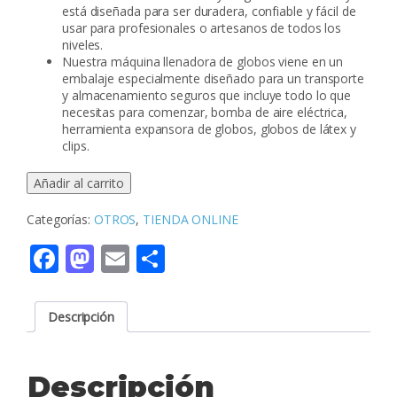
está diseñada para ser duradera, confiable y fácil de
usar para profesionales o artesanos de todos los
niveles.
Nuestra máquina llenadora de globos viene en un
embalaje especialmente diseñado para un transporte
y almacenamiento seguros que incluye todo lo que
necesitas para comenzar, bomba de aire eléctrica,
herramienta expansora de globos, globos de látex y
clips.
ENGLOBADORA
Añadir al carrito
cantidad
Categorías:
OTROS
,
TIENDA ONLINE
Facebook
Mastodon
Email
Compartir
Descripción
Descripción