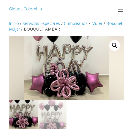
Saltar
al
Globos Colombia
contenido
Inicio
/
Servicios Especiales
/
Cumpleaños
/
Mujer
/
Bouquet
Mujer
/ BOUQUET AMBAR