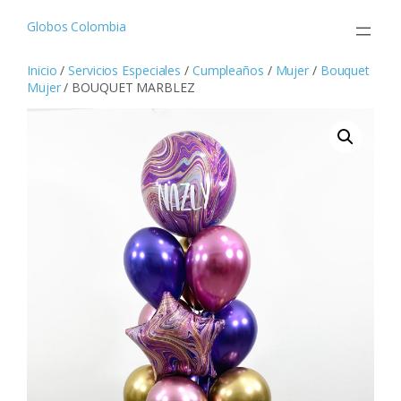
Saltar
al
Globos Colombia
contenido
Inicio
/
Servicios Especiales
/
Cumpleaños
/
Mujer
/
Bouquet
Mujer
/ BOUQUET MARBLEZ