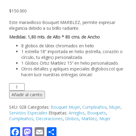
$
150.000
Este maravilloso Bouquet MARBLEZ, permite expresar
elegancia debido a su brillo radiante.
Medidas: 1,80 mts. de Alto * 80 cms. de Ancho
8 globos de látex chromados en helio
1 estrella 18” importada en helio (estrella, corazón o
círculo, tu eliges) personalizada.
1 Globos Orbz Marblez 15” en helio personalizado.
Otros detalles y apliques especiales @globos.col que
hacen lucir nuestras entregas únicas!
BOUQUET
MARBLEZ
Añadir al carrito
cantidad
SKU:
028
Categorías:
Bouquet Mujer
,
Cumpleaños
,
Mujer
,
Servicios Especiales
Etiquetas:
Arreglos
,
Bouquets
,
Cumpleaños
,
Decoraciones
,
Globos
,
Marblez
,
Mujer
Facebook
Mastodon
Email
Compartir