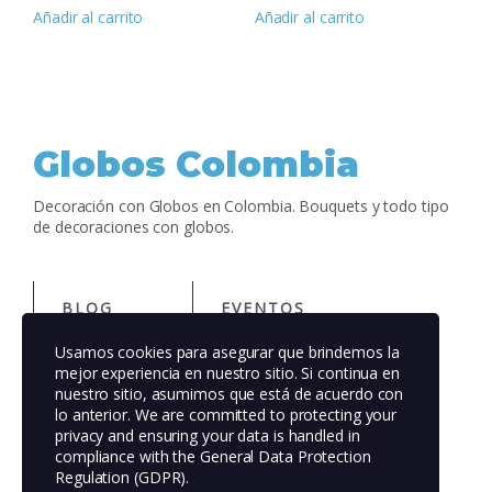
Añadir al carrito
Añadir al carrito
Globos Colombia
Decoración con Globos en Colombia. Bouquets y todo tipo
de decoraciones con globos.
BLOG
EVENTOS
Usamos cookies para asegurar que brindemos la
ACERCA DE
TIENDA
mejor experiencia en nuestro sitio. Si continua en
nuestro sitio, asumimos que está de acuerdo con
lo anterior. We are committed to protecting your
FAQS
PATRONES
privacy and ensuring your data is handled in
compliance with the
General Data Protection
AUTORES
TEMAS
Regulation (GDPR)
.